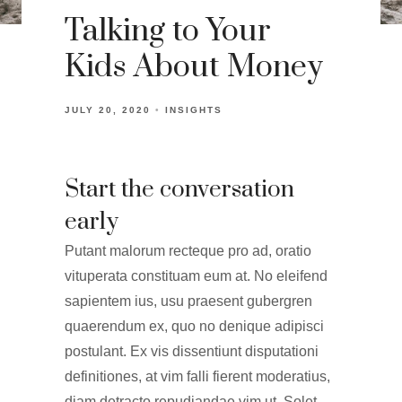
Talking to Your
Kids About Money
JULY 20, 2020
INSIGHTS
Start the conversation
early
Putant malorum recteque pro ad, oratio
vituperata constituam eum at. No eleifend
sapientem ius, usu praesent gubergren
quaerendum ex, quo no denique adipisci
postulant. Ex vis dissentiunt disputationi
definitiones, at vim falli fierent moderatius,
diam detracto repudiandae vim ut. Solet