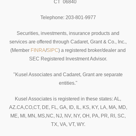
CT 06840
Telephone: 203-801-9977
Securities, investments, insurance products and
services are offered through Cadaret, Grant & Co., Inc.,
(Member
FINRA
/
SIPC
) a registered broker/dealer and
SEC Registered Investment Advisor.
"Kusel Associates and Cadaret, Grant are separate
entities."
Kusel Associates is registered in these states: AL,
AZ.CA,CO,CT, DE, FL, GA, ID, IL, KS, KY, LA, MA, MD,
ME, MI, MN, MS,NC, NJ, NV, NY, OH, PA, PR, RI, SC,
TX, VA, VT, WY.