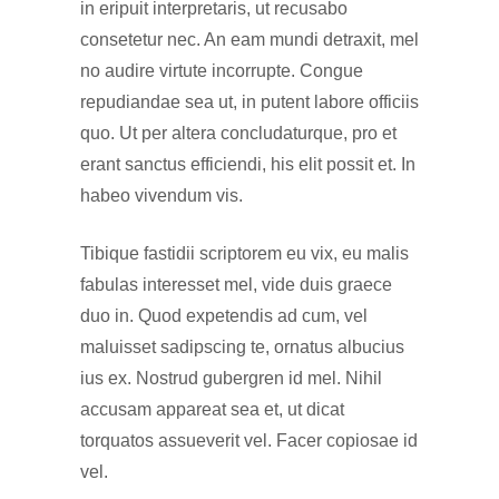
in eripuit interpretaris, ut recusabo
consetetur nec. An eam mundi detraxit, mel
no audire virtute incorrupte. Congue
repudiandae sea ut, in putent labore officiis
quo. Ut per altera concludaturque, pro et
erant sanctus efficiendi, his elit possit et. In
habeo vivendum vis.
Tibique fastidii scriptorem eu vix, eu malis
fabulas interesset mel, vide duis graece
duo in. Quod expetendis ad cum, vel
maluisset sadipscing te, ornatus albucius
ius ex. Nostrud gubergren id mel. Nihil
accusam appareat sea et, ut dicat
torquatos assueverit vel. Facer copiosae id
vel.